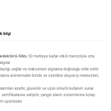
k bilgi
 Dedektörü-50m
, 50 metreye kadar etkili menziliyle orta
lgılar.
aylığı sağlar ve maksimum algılama doğruluğu elde edilir.
ılama ürünlerinden biridir ve özellikle alışveriş merkezleri,
alarmları azaltır, güvenilir ve uzun ömürlü kullanım sunar
.
sertifikalarına sahiptir; yangın alarm sistemlerine kolay
tam uyumludur
.