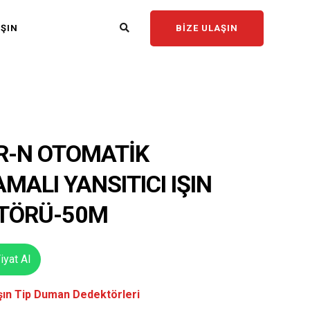
BIZE ULAŞIN
AŞIN
R-N OTOMATIK
MALI YANSITICI IŞIN
TÖRÜ-50M
yat Al
şın Tip Duman Dedektörleri