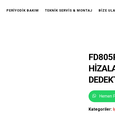
R
PERIYODIK BAKIM
TEKNIK SERVIS & MONTAJ
BIZE UL
FD805
HIZALA
DEDEK
Hemen Fi
Kategoriler:
I