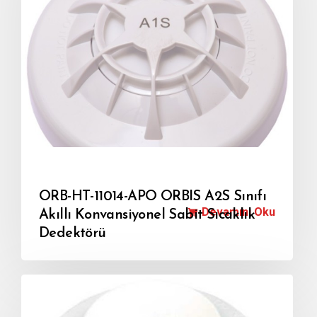
ORB-HT-11014-APO ORBIS A2S Sınıfı
Devamını Oku
Akıllı Konvansiyonel Sabit Sıcaklık
Dedektörü